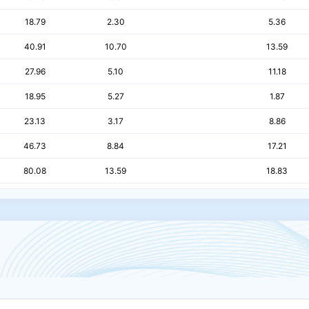
18.79
2.30
5.36
40.91
10.70
13.59
27.96
5.10
11.18
18.95
5.27
1.87
23.13
3.17
8.86
46.73
8.84
17.21
80.08
13.59
18.83
9.03
1.70
3.36