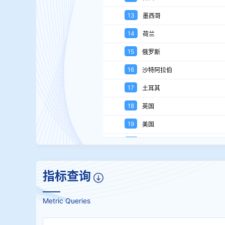
13
墨西哥
14
荷兰
15
俄罗斯
16
沙特阿拉伯
17
土耳其
18
英国
19
美国
20
南非
指标查询
Metric Queries