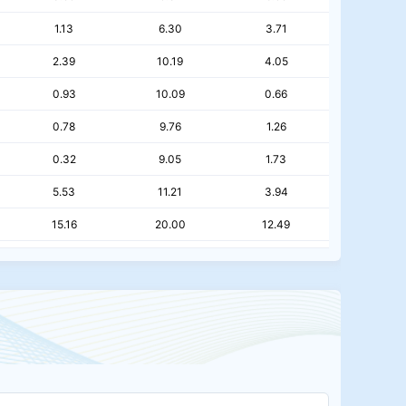
1.13
6.30
3.71
2.39
10.19
4.05
0.93
10.09
0.66
0.78
9.76
1.26
0.32
9.05
1.73
5.53
11.21
3.94
15.16
20.00
12.49
0.27
3.56
0.14