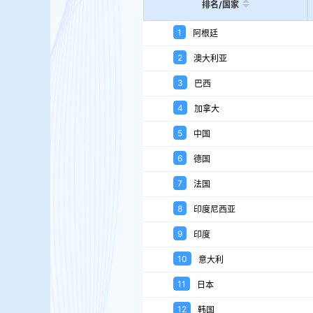
排名/国家
1
阿根廷
2
澳大利亚
3
巴西
4
加拿大
5
中国
6
德国
7
法国
8
印度尼西亚
9
印度
10
意大利
11
日本
12
韩国